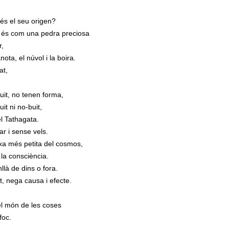
n és el seu origen?
al és com una pedra preciosa
,
nota, el núvol i la boira.
at,
buit, no tenen forma,
it ni no-buit,
el Tathagata.
lar i sense vels.
txa més petita del cosmos,
 la consciència.
là de dins o fora.
t, nega causa i efecte.
 el món de les coses
foc.