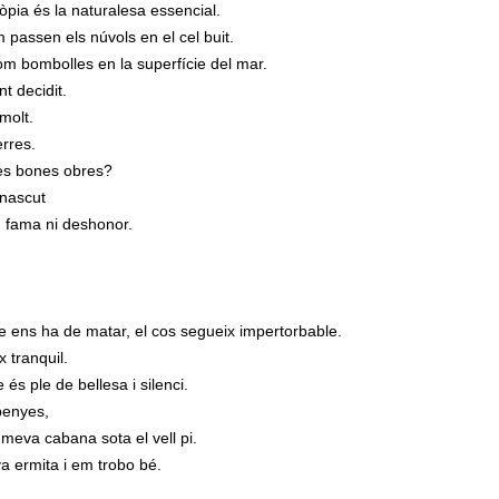
òpia és la naturalesa essencial.
passen els núvols en el cel buit.
com bombolles en la superfície del mar.
t decidit.
molt.
erres.
ves bones obres?
-nascut
n fama ni deshonor.
que ens ha de matar, el cos segueix impertorbable.
x tranquil.
és ple de bellesa i silenci.
 penyes,
 meva cabana sota el vell pi.
a ermita i em trobo bé.