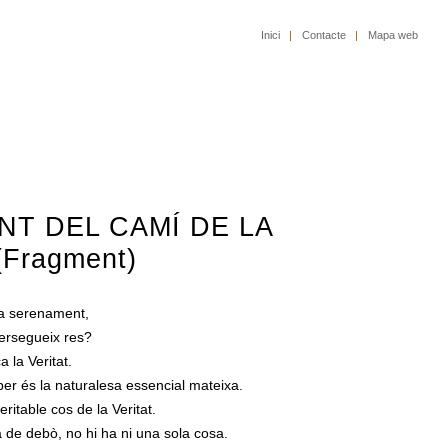
Inici
|
Contacte
|
Mapa web
NT DEL CAMÍ DE LA
(Fragment)
a serenament,
persegueix res?
 la Veritat.
ber és la naturalesa essencial mateixa.
veritable cos de la Veritat.
a de debò, no hi ha ni una sola cosa.