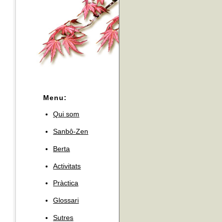
Menu:
Qui som
Sanbô-Zen
Berta
Activitats
Pràctica
Glossari
Sutres