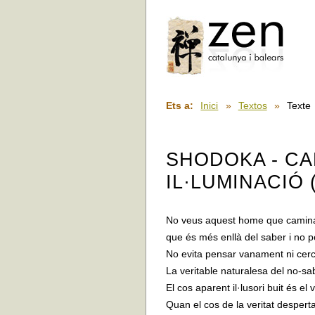
Ets a:
Inici
»
Textos
»
Texte
SHODOKA - CA
IL·LUMINACIÓ 
No veus aquest home que camin
que és més enllà del saber i no 
No evita pensar vanament ni cerca
La veritable naturalesa del no-sa
El cos aparent il·lusori buit és el 
Quan el cos de la veritat despert