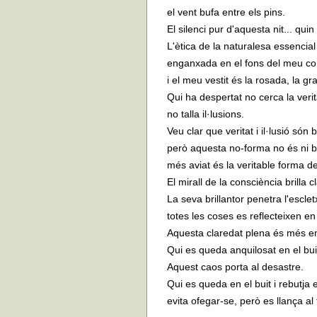
el vent bufa entre els pins.
El silenci pur d'aquesta nit... qui
L'ètica de la naturalesa essenci
enganxada en el fons del meu cor
i el meu vestit és la rosada, la gra
Qui ha despertat no cerca la verit
no talla il·lusions.
Veu clar que veritat i il·lusió són 
però aquesta no-forma no és ni bu
més aviat és la veritable forma d
El mirall de la consciència brilla c
La seva brillantor penetra l'escle
totes les coses es reflecteixen en
Aquesta claredat plena és més enl
Qui es queda anquilosat en el bui
Aquest caos porta al desastre.
Qui es queda en el buit i rebutja
evita ofegar-se, però es llança al 