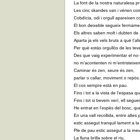
La font de la nostra naturalesa pr
Les cinc skandes van i vénen com 
Cobdícia, odi i orgull apareixen 
El bon deixeble segueix fermamen
Els altres saben molt i dubten de 
Aparta ja els vels bruts a què t'af
Per què estàs orgullós de les te
Des que vaig experimentar el no
no m'acontenten ni m’entristeixe
Caminar és zen, seure és zen,
parlar o callar, moviment o repòs.
El cos sempre està en pau.
Fins i tot a la vista de l'espasa 
Fins i tot si bevem verí, ell seguei
He entrat en l'espès del bosc, que 
En una vall recollida, entre altes
estic assegut tranquil·lament a la
Ple de pau estic assegut a la mev
La lluna brilla sobre el riu,